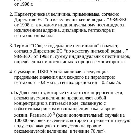
от 1998 г.
Параметрическая величина, применяемая, согласно
Директиве ЕС “по качеству питьевой воды…” 98/93/EC
от 1998 г., к каждому индивидуальному пестициду, за
исключением алдрина, диэльдрина, гептахлора и
гептахлорэпоксида.
Термин “Общее содержание пестицидов” означает,
согласно Директиве ЕС “по качеству питьевой воды…”
98/93/EC от 1998 г., сумму индивидуальных пестицидов,
определенных и посчитаных в процессе мониторинга.
Cуммарно. USEPA устанавливает следующие
предельные значения для каждого из параметров:
гептахлор – 0.4 мкг/л, гептахлорэпоксид – 0.2 мкг/л.
b.
Для веществ, которые считаются канцерогенными,
рекомендуемая величина представляет собой
концентрацию в питьевой воде, связанную с
избыточным риском возникновения рака за время
-5
жизни. Равным 10
(один дополнительный случай на
100000 человек населения, которое потребляет питьевую
воду, содержащую это вещество на уровне
рекомендуемой величины, в течение 70 лет).