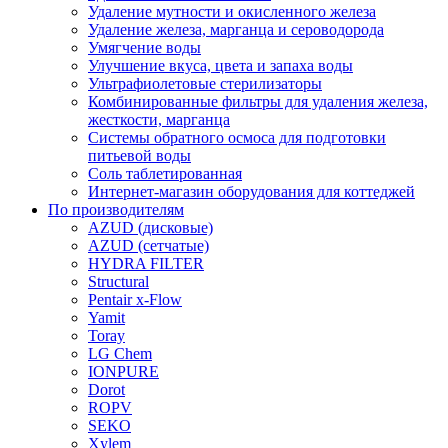
Удаление мутности и окисленного железа
Удаление железа, марганца и сероводорода
Умягчение воды
Улучшение вкуса, цвета и запаха воды
Ультрафиолетовые стерилизаторы
Комбинированные фильтры для удаления железа,
жесткости, марганца
Системы обратного осмоса для подготовки
питьевой воды
Соль таблетированная
Интернет-магазин оборудования для коттеджей
По производителям
AZUD (дисковые)
AZUD (сетчатые)
HYDRA FILTER
Structural
Pentair x-Flow
Yamit
Toray
LG Chem
IONPURE
Dorot
ROPV
SEKO
Xylem