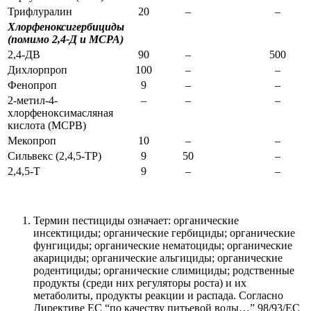
Трифлуралин
20
–
–
Хлорфеноксигербициды
(помимо 2,4-Д и MCPA)
2,4-ДВ
90
–
500
Дихлорпроп
100
–
–
Фенопроп
9
–
–
2-метил-4-
–
–
–
хлорфеноксимасляная
кислота (МСРВ)
Мекопроп
10
–
–
Сильвекс (2,4,5-TP)
9
50
–
2,4,5-Т
9
–
–
Термин пестициды означает: органические
инсектициды; органические гербициды; органические
фунгициды; органические нематоциды; органические
акарициды; органические альгициды; органические
родентициды; органические слимициды; родственные
продукты (среди них регуляторы роста) и их
метаболиты, продукты реакции и распада. Согласно
Директиве ЕС “по качеству питьевой воды…” 98/93/EC