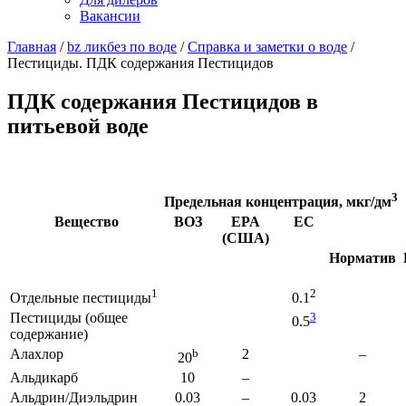
Вакансии
Главная
/
bz ликбез по воде
/
Справка и заметки о воде
/
Пестициды. ПДК содержания Пестицидов
ПДК содержания Пестицидов в
питьевой воде
3
Предельная концентрация, мкг/дм
Вещество
ВОЗ
EPA
ЕС
(США)
Норматив
1
2
Отдельные пестициды
0.1
Пестициды (общее
3
0.5
содержание)
Алахлор
b
2
–
20
Альдикарб
10
–
Альдрин/Диэльдрин
0.03
–
0.03
2