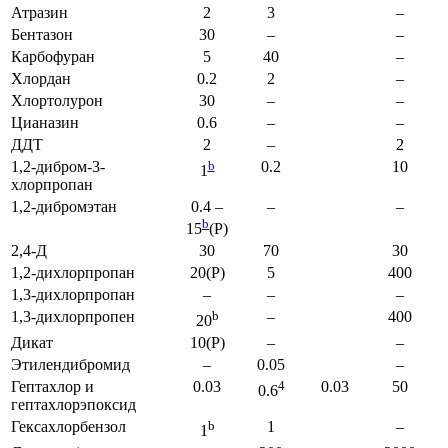
Атразин
2
3
–
Бентазон
30
–
–
Карбофуран
5
40
–
Хлордан
0.2
2
–
Хлортолурон
30
–
–
Цианазин
0.6
–
–
ДДТ
2
–
2
1,2-дибром-3-
b
0.2
10
1
хлорпропан
1,2-дибромэтан
0.4 –
–
–
b
15
(P)
2,4-Д
30
70
30
1,2-дихлорпропан
20(P)
5
400
1,3-дихлорпропан
–
–
–
1,3-дихлорпропен
b
–
400
20
Дикат
10(P)
–
–
Этилендибромид
–
0.05
–
Гептахлор и
0.03
4
0.03
50
0.6
гептахлорэпоксид
Гексахлорбензол
b
1
–
1