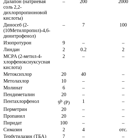
Далапон (натриевая
–
200
2000
соль 2,2-
дихлорпропионовой
кислоты)
Диносеб (2-
–
7
100
(10Метилпропил)-4,6-
динитрофенол)
Изопротурон
9
–
–
Линдан
2
0.2
2
MCPA (2-метил-4-
2
–
–
хлорфеноксиуксусная
кислота)
Метоксихлор
20
40
–
Метолахлор
10
–
–
Молинат
6
–
–
Пендиметалин
20
–
–
Пентахлорфенол
b
1
–
9
(P)
Перметрин
20
–
–
Пропанил
20
–
–
Пиридат
100
–
–
Симазин
2
4
отс.
Тербутилазин (ТБА)
7
–
–