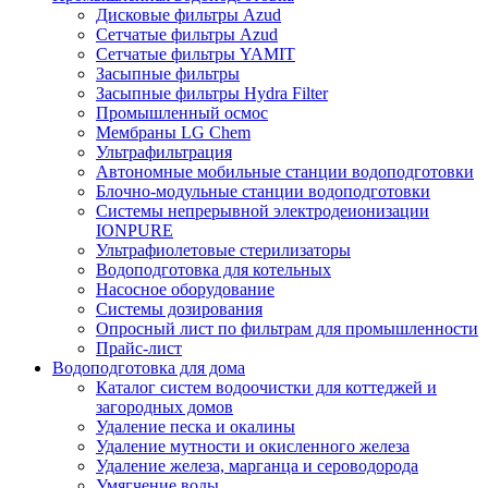
Дисковые фильтры Azud
Сетчатые фильтры Azud
Сетчатые фильтры YAMIT
Засыпные фильтры
Засыпные фильтры Hydra Filter
Промышленный осмос
Мембраны LG Chem
Ультрафильтрация
Автономные мобильные станции водоподготовки
Блочно-модульные станции водоподготовки
Системы непрерывной электродеионизации
IONPURE
Ультрафиолетовые стерилизаторы
Водоподготовка для котельных
Насосное оборудование
Системы дозирования
Опросный лист по фильтрам для промышленности
Прайс-лист
Водоподготовка для дома
Каталог систем водоочистки для коттеджей и
загородных домов
Удаление песка и окалины
Удаление мутности и окисленного железа
Удаление железа, марганца и сероводорода
Умягчение воды