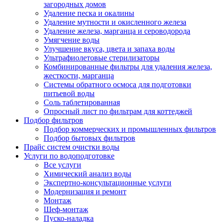
загородных домов
Удаление песка и окалины
Удаление мутности и окисленного железа
Удаление железа, марганца и сероводорода
Умягчение воды
Улучшение вкуса, цвета и запаха воды
Ультрафиолетовые стерилизаторы
Комбинированные фильтры для удаления железа,
жесткости, марганца
Системы обратного осмоса для подготовки
питьевой воды
Соль таблетированная
Опросный лист по фильтрам для коттеджей
Подбор фильтров
Подбор коммерческих и промышленных фильтров
Подбор бытовых фильтров
Прайс систем очистки воды
Услуги по водоподготовке
Все услуги
Химический анализ воды
Экспертно-консультационные услуги
Модернизация и ремонт
Монтаж
Шеф-монтаж
Пуско-наладка