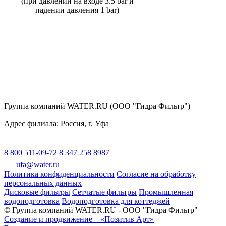
(при давлении на входе 3.5 bar и
падении давления 1 bar)
Группа компаний WATER.RU (ООО "Гидра Фильтр")
Адрес филиала:
Россия
, г.
Уфа
8 800 511-09-72
8 347 258 8987
ufa@water.ru
Политика конфиденциальности
Согласие на обработку
персональных данных
Дисковые фильтры
Сетчатые фильтры
Промышленная
водоподготовка
Водоподготовка для коттеджей
© Группа компаний WATER.RU - ООО "Гидра Фильтр"
Создание и продвижение – «Позитив Арт»