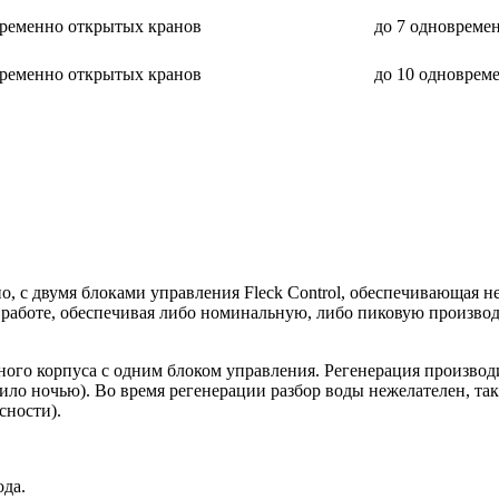
временно открытых кранов
до 7 одновреме
временно открытых кранов
до 10 одноврем
, с двумя блоками управления Fleck Control, обеспечивающая 
в работе, обеспечивая либо номинальную, либо пиковую производ
дного корпуса с одним блоком управления. Регенерация производ
вило ночью). Во время регенерации разбор воды нежелателен, та
сности).
ода.