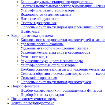
Блочно-модульные станции водоподготовки
Системы непрерывной электродеионизации IONP
Ультрафиолетовые стерилизаторы
Водоподготовка для котельных
Насосное оборудование
Системы дозирования
Опросный лист по фильтрам для промышленности
Прайс-лист
Водоподготовка для дома
Каталог систем водоочистки для коттеджей и заго
Удаление песка и окалины
Удаление мутности и окисленного железа
Удаление железа, марганца и сероводорода
Умягчение воды
Улучшение вкуса, цвета и запаха воды
Ультрафиолетовые стерилизаторы
Комбинированные фильтры для удаления железа, же
Системы обратного осмоса для подготовки питьево
Соль таблетированная
Опросный лист по фильтрам для коттеджей
Подбор фильтров
Подбор коммерческих и промышленных фильтров
Подбор бытовых фильтров
Прайс систем очистки воды
Услуги по водоподготовке