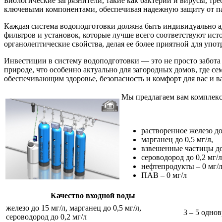
Биологические загрязнители, такие как бактерии и вирусы, тр
ключевыми компонентами, обеспечивая надежную защиту от па
Каждая система водоподготовки должна быть индивидуально ад
фильтров и установок, которые лучше всего соответствуют исто
органолептические свойства, делая ее более приятной для упот
Инвестиции в систему водоподготовки — это не просто забота 
природе, что особенно актуально для загородных домов, где с
обеспечивающим здоровье, безопасность и комфорт для вас и в
Мы предлагаем вам комплекс
растворенное железо до
марганец до 0,5 мг/л,
взвешенные частицы до
сероводород до 0,2 мг/л
нефтепродукты – 0 мг/
ПАВ – 0 мг/л
Качество входной воды
железо до 15 мг/л, марганец до 0,5 мг/л,
3 – 5 одно
сероводород до 0,2 мг/л