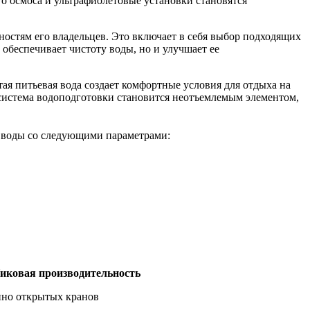
го осмоса и ультрафиолетовые установки становятся
остям его владельцев. Это включает в себя выбор подходящих
 обеспечивает чистоту воды, но и улучшает ее
ая питьевая вода создает комфортные условия для отдыха на
, система водоподготовки становится неотъемлемым элементом,
 воды со следующими параметрами:
иковая производительность
нно открытых кранов