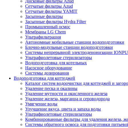
Дисковые фильтры Azud
Сетчатые фильтры Azud
Сетчатые фильтры YAMIT
Засыпные фильтры
Засыпные фильтры Hydra Filter
Промышленный осмос
Мембраны LG Chem
Ультрафильтрация
Автономные мобильные станции водоподготовки
Блочно-модульные станции водоподготовки
Системы непрерывной электродеионизации IONP
Ультрафиолетовые стерилизаторы
Водоподготовка для котельных
Насосное оборудование
Системы дозирования
Водоподготовка для коттеджей
Каталог систем водоочистки для коттеджей и заго
Удаление песка и окалины
Удаление мутности и окисленного железа
Удаление железа, марганца и сероводорода
Умягчение воды
Улучшение вкуса, цвета и запаха воды
Ультрафиолетовые стерилизаторы
Комбинированные фильтры для удаления железа, же
Системы обратного осмоса для подготовки питьево