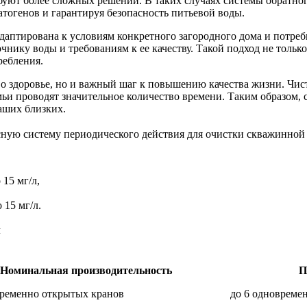
ебуют более сложных решений. В таких случаях системы обратно
тогенов и гарантируя безопасность питьевой воды.
аптирована к условиям конкретного загородного дома и потребн
чнику воды и требованиям к ее качеству. Такой подход не только
ребления.
о здоровье, но и важный шаг к повышению качества жизни. Чист
емьи проводят значительное количество времени. Таким образом
аших близких.
ную систему периодического действия для очистки скважинной
 15 мг/л,
 15 мг/л.
л
Номинальная производительность
П
временно открытых кранов
до 6 одновреме