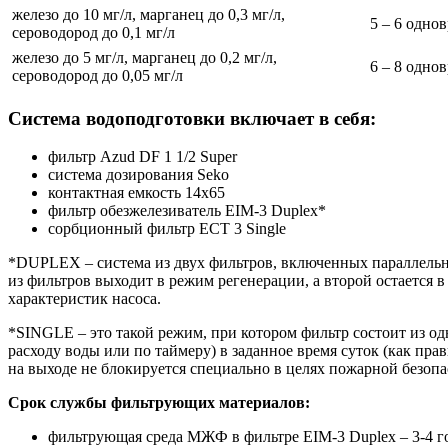
железо до 10 мг/л, марганец до 0,3 мг/л,
5 – 6 одно
сероводород до 0,1 мг/л
железо до 5 мг/л, марганец до 0,2 мг/л,
6 – 8 одно
сероводород до 0,05 мг/л
Система водоподготовки включает в себя:
фильтр Azud DF 1 1/2 Super
система дозирования Seko
контактная емкость 14х65
фильтр обезжелезиватель EIM-3 Duplex*
сорбционный фильтр ECT 3 Single
*DUPLEX – система из двух фильтров, включенных параллельно
из фильтров выходит в режим регенерации, а второй остается 
характеристик насоса.
*SINGLE – это такой режим, при котором фильтр состоит из о
расходу воды или по таймеру) в заданное время суток (как пра
на выходе не блокируется специально в целях пожарной безопа
Срок службы фильтрующих материалов:
фильтрующая среда МЖФ в фильтре EIM-3 Duplex – 3-4 г