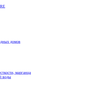
URE
родных домов
сткости, марганца
й воды