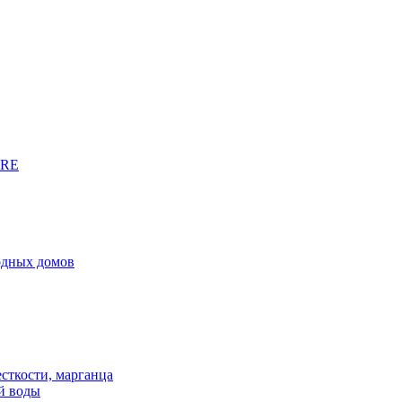
URE
родных домов
сткости, марганца
й воды