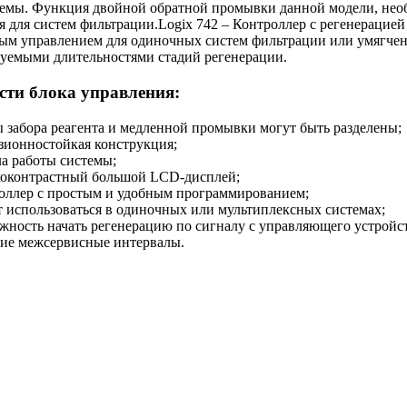
темы. Функция двойной обратной промывки данной модели, необ
я для систем фильтрации.Logix 742 – Контроллер с регенераци
ым управлением для одиночных систем фильтрации или умягчени
уемыми длительностями стадий регенерации.
сти блока управления:
 забора реагента и медленной промывки могут быть разделены;
зионностойкая конструкция;
ла работы системы;
оконтрастный большой LCD-дисплей;
оллер с простым и удобным программированием;
 использоваться в одиночных или мультиплексных системах;
жность начать регенерацию по сигналу с управляющего устройст
ие межсервисные интервалы.