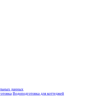
альных данных
отовка
Водоподготовка для коттеджей