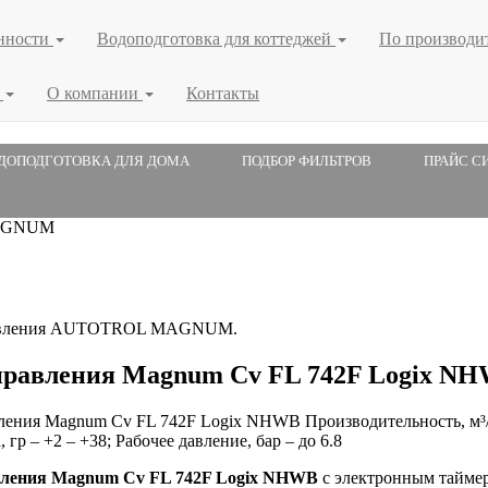
нности
Водоподготовка для коттеджей
По производи
я
О компании
Контакты
ДОПОДГОТОВКА ДЛЯ ДОМА
ПОДБОР ФИЛЬТРОВ
ПРАЙС С
MAGNUM
авления AUTOTROL MAGNUM.
правления Magnum Cv FL 742F Logix N
ения Magnum Cv FL 742F Logix NHWB Производительность, м³/час
 гр – +2 – +38; Рабочее давление, бар – до 6.8
вления Magnum Cv FL 742F Logix NHWB
с электронным таймер