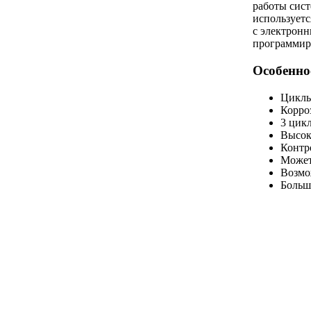
работы сис
используетс
с электронн
программир
Особенно
Циклы
Корро
3 цик
Высок
Контр
Может
Возмо
Больш